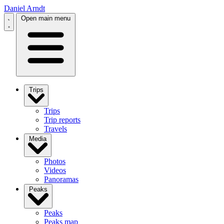
Daniel Arndt
Open main menu
Trips
Trips
Trip reports
Travels
Media
Photos
Videos
Panoramas
Peaks
Peaks
Peaks map